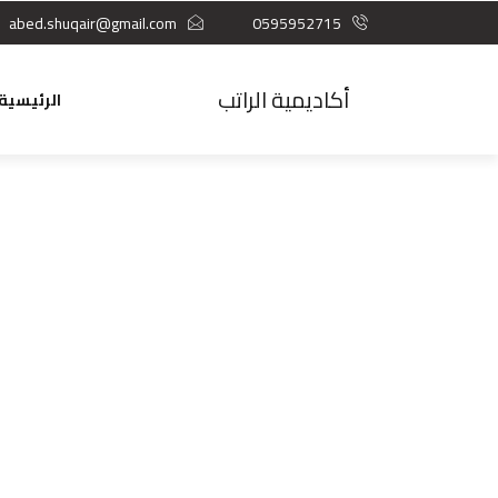
abed.shuqair@gmail.com
0595952715
أكاديمية الراتب
الرئيسية