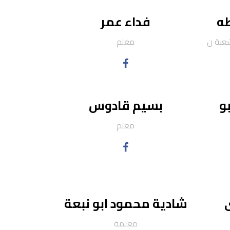
طه
فداء عمر
معلم
و
بسيم قادوس
معلم
شادية محمود ابو نبعة
معلمة