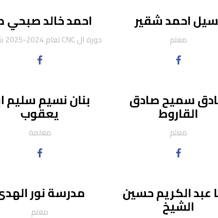
سيل احمد شقير
احمد خالد صبحي 
معلم
دورة ال CNC لعام 2024-2025 شعبة ن
دق سميح صادق
بنان نسيم سليم اب
القاروط
يعقوب
معلم
معلمة
 عبد الكريم حسين
مدرسة نور الهدى
الشيخ
معلم