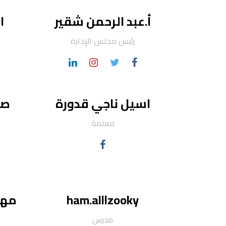
أ.عبد الرحمن شقير
ا
رئيس مجلس اﻹدارة
اسيل ناجي قدورة
صا
معلمة
ham.alllzooky
مها
مدرس